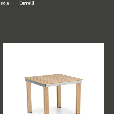
 sole
Carrelli